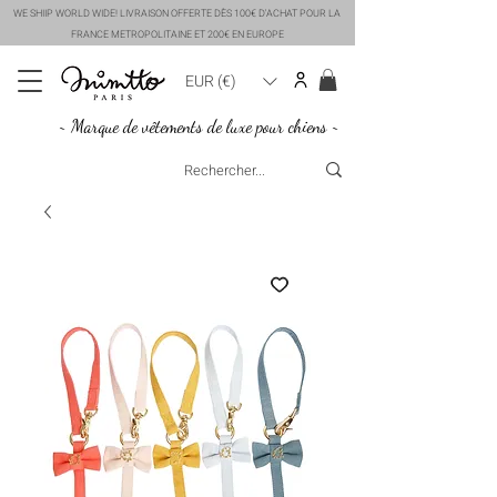
WE SHIIP WORLD WIDE! LIVRAISON OFFERTE DÈS 100€ D'ACHAT POUR LA
FRANCE METROPOLITAINE ET 200€ EN EUROPE
EUR (€)
~ Marque de vêtements de luxe pour chiens ~