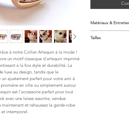
Com
Matériaux & Entretie
100% cuir de vache
Tailles
Entretien du cuir:
Guide des tailles
Évitez de faire tremp
grâce à notre Collier Arlequin à la mode !
Ce tableau des taille
objets pointus.
bore un motif classique d'arlequin imprimé
Taille du produit (en
En cas de déverseme
tissant à la fois style et durabilité. La
XS- Cou(ajusté) 18-2
un chiffon propre et 
e luxe au design, tandis que le
1.5cm
NE JAMAIS utiliser 
un ajustement parfait pour votre ami à
S - Cou(ajusté) 23-2
d'huiles, de vernis, d
1.5cm
e promène en ville ou simplement autour
Le cuir étant un matér
equin est l'accessoire parfait pour tout
variations de couleur
Taille du produit (en
ok avec une laisse assortie, vendue
Chaque peau est uni
XS - Cou(ajusté) Cou 
s maintenant et rehaussez la garde-robe
subtiles qui attesten
0.6in
c et intemporel.
marques naturelles ou
S - Cou(ajusté) 9-11i
considérées comme 
indications de cuir vé