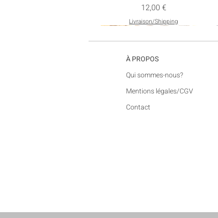
Prix
12,00 €
Livraison/Shipping
Nouveau
À PROPOS
​Qui sommes-nous?
Mentions
légales/
CGV
Contact
Sac à volants en lin couleur
Barrette en Velours
Écharpe en Tulle
sorbet S
Rupture de stock
Prix
22,00 €
Rupture de stock
Livraison/Shipping