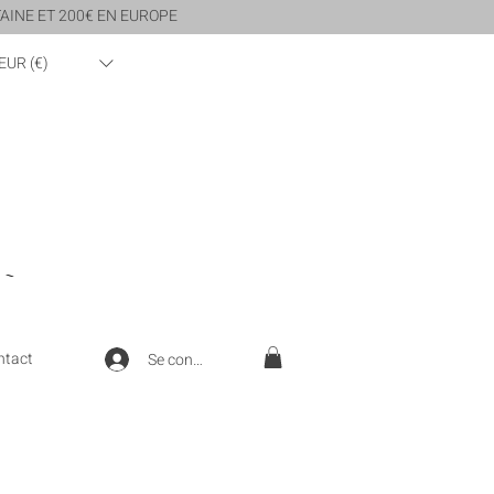
AINE ET 200€ EN EUROPE
EUR (€)
 ~
ntact
Se connecter