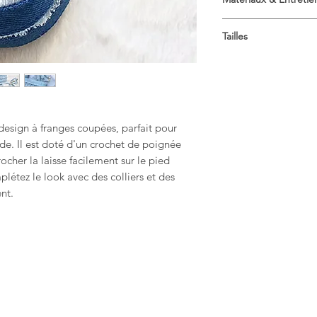
Composition
Tailles
Coton 100%
Denim
Longueur 120cm / La
Nettoyer les taches 
Longueur 47in / Large
design à franges coupées, parfait pour
de. Il est doté d'un crochet de poignée
cher la laisse facilement sur le pied
létez le look avec des colliers et des
nt.