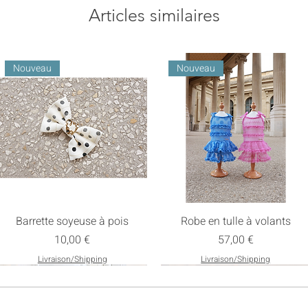
Articles similaires
Nouveau
Nouveau
Barrette soyeuse à pois
Robe en tulle à volants
Prix
Prix
10,00 €
57,00 €
Livraison/Shipping
Livraison/Shipping
Nouveau