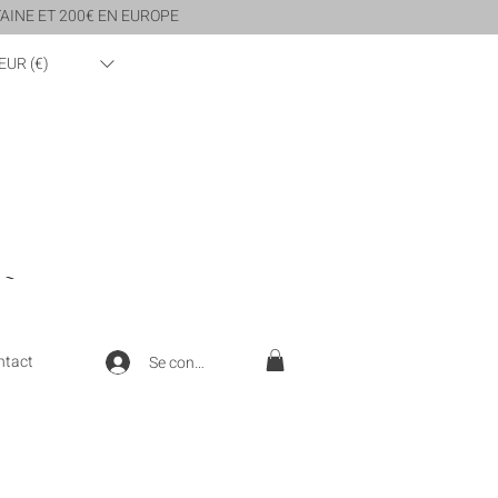
AINE ET 200€ EN EUROPE
EUR (€)
 ~
ntact
Se connecter