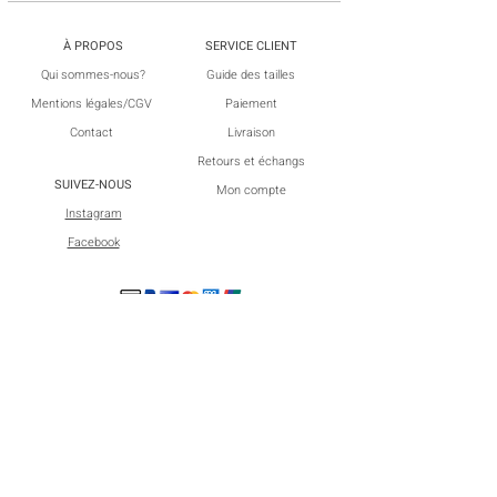
À PROPOS
SERVICE CLIENT
​Qui sommes-nous?
Guide des tailles
Mentions
légales/
CGV
Paiement
Contact
Livraison
Retours et échangs
SUIVEZ-NOUS
​Mon compte
Instagram
​Facebook
NEWSLETTER
Abonnez-vous à notre Newsletter et recevez des offres
exclusives
S’inscrire