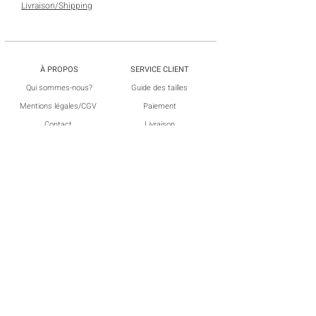
Livraison/Shipping
À PROPOS
SERVICE CLIENT
​Qui sommes-nous?
Guide des tailles
Mentions
légales/
CGV
Paiement
Contact
Livraison
Retours et échangs
SUIVEZ-NOUS
​Mon compte
Instagram
​Facebook
NEWSLETTER
Abonnez-vous à notre Newsletter et recevez des offres
exclusives