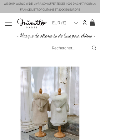
WE SHIIP WORLD WIDE! LIVRAISON OFFERTE DÈS 100€ D'ACHAT POUR LA
FRANCE METROPOLITAINE ET 200€ EN EUROPE
EUR (€)
~ Marque de vêtements de luxe pour chiens ~