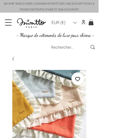
WE SHIIP WORLD WIDE! LIVRAISON OFFERTE DÈS 100€ D'ACHAT POUR LA
FRANCE METROPOLITAINE ET 200€ EN EUROPE
EUR (€)
~ Marque de vêtements de luxe pour chiens ~