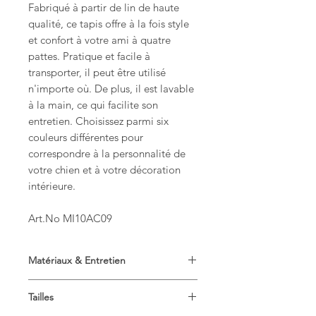
Fabriqué à partir de lin de haute
qualité, ce tapis offre à la fois style
et confort à votre ami à quatre
pattes. Pratique et facile à
transporter, il peut être utilisé
n'importe où. De plus, il est lavable
à la main, ce qui facilite son
entretien. Choisissez parmi six
couleurs différentes pour
correspondre à la personnalité de
votre chien et à votre décoration
intérieure.
Art.No MI10AC09
Matériaux & Entretien
Matière principale: Lin 100%
Tailles
Doublure, Rembourrage/Frill: