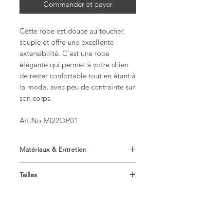
Commander et payer
Cette robe est douce au toucher,
souple et offre une excellente
extensibilité. C'est une robe
élégante qui permet à votre chien
de rester confortable tout en étant à
la mode, avec peu de contrainte sur
son corps.
Art.No MI22OP01
Matériaux & Entretien
Composition: Coton 50%, Polyester
Tailles
35%, Élasthanne 15%
Jersey
Guide des tailles
Lavage à la main
Ce tableau des tailles concerne le
produit de cet page.