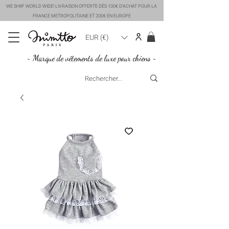
WE SHIIP WORLD WIDE! LIVRAISON OFFERTE DÈS 100€ D'ACHAT POUR LA
FRANCE METROPOLITAINE ET 200€ EN EUROPE
EUR (€)
~ Marque de vêtements de luxe pour chiens ~