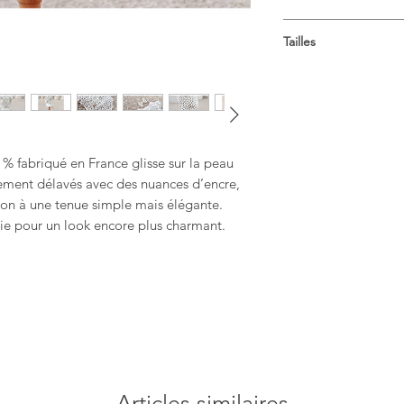
Composition: Viscos
Tailles
Lavage à la main
Guide des tailles
Ce tableau des taille
Tailles
Cou
1
20cm
 % fabriqué en France glisse sur la peau
7.9in
rement délavés avec des nuances d’encre,
ion à une tenue simple mais élégante.
2
22cm
rtie pour un look encore plus charmant.
8.7in
3
24cm
9.4in
4
26cm
10.2i
Articles similaires