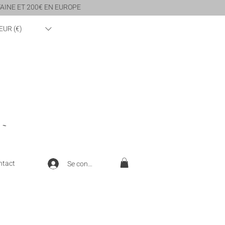
AINE ET 200€ EN EUROPE
EUR (€)
 ~
ntact
Se connecter