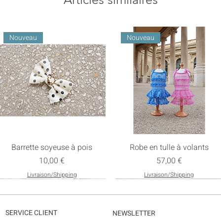
Nouveau
Nouveau
Barrette soyeuse à pois
Robe en tulle à volants
Prix
Prix
10,00 €
57,00 €
Livraison/Shipping
Livraison/Shipping
Nouveau
SERVICE CLIENT
NEWSLETTER