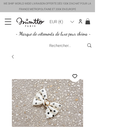
WE SHIIP WORLD WIDE! LIVRAISON OFFERTE DÈS 100€ D'ACHAT POUR LA
FRANCE METROPOLITAINE ET 200€ EN EUROPE
EUR (€)
~ Marque de vêtements de luxe pour chiens ~