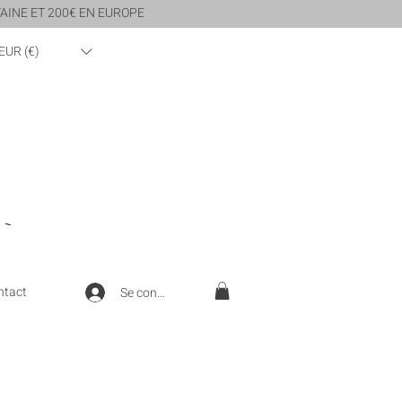
AINE ET 200€ EN EUROPE
EUR (€)
 ~
ntact
Se connecter