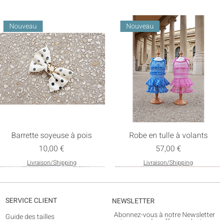
Nouveau
Nouveau
Barrette soyeuse à pois
Robe en tulle à volants
Prix
Prix
10,00 €
57,00 €
Livraison/Shipping
Livraison/Shipping
Nouveau
SERVICE CLIENT
NEWSLETTER
Abonnez-vous à notre Newsletter
Guide des tailles