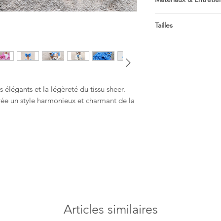
Composition : Polyes
Tailles
Longueur : 7.5cm (3in
Largeur : 5.5cm (2.2i
 élégants et la légèreté du tissu sheer.
crée un style harmonieux et charmant de la
Articles similaires